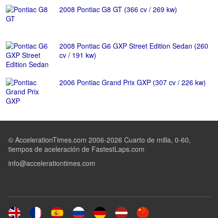
2008 Pontiac G8 GT (366 cv / 269 kw)
2008 Pontiac G6 GXP Street Edition Sedan (260
cv / 191 kw)
2006 Pontiac Grand Prix GXP (307 cv / 226 kw)
© AccelerationTimes.com 2006-2026 Cuarto de milla, 0-60,
tiempos de aceleración de FastestLaps.com
info@accelerationtimes.com