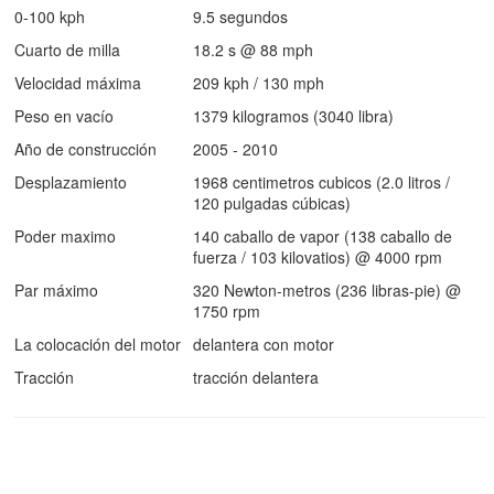
0-100 kph
9.5 segundos
Cuarto de milla
18.2 s @ 88 mph
Velocidad máxima
209 kph / 130 mph
Peso en vacío
1379 kilogramos (3040 libra)
Año de construcción
2005 - 2010
Desplazamiento
1968 centimetros cubicos (2.0 litros /
120 pulgadas cúbicas)
Poder maximo
140 caballo de vapor (138 caballo de
fuerza / 103 kilovatios) @ 4000 rpm
Par máximo
320 Newton-metros (236 libras-pie) @
1750 rpm
La colocación del motor
delantera con motor
Tracción
tracción delantera