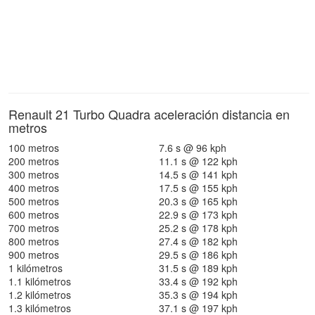
Renault 21 Turbo Quadra aceleración distancia en
metros
100 metros
7.6 s @ 96 kph
200 metros
11.1 s @ 122 kph
300 metros
14.5 s @ 141 kph
400 metros
17.5 s @ 155 kph
500 metros
20.3 s @ 165 kph
600 metros
22.9 s @ 173 kph
700 metros
25.2 s @ 178 kph
800 metros
27.4 s @ 182 kph
900 metros
29.5 s @ 186 kph
1 kilómetros
31.5 s @ 189 kph
1.1 kilómetros
33.4 s @ 192 kph
1.2 kilómetros
35.3 s @ 194 kph
1.3 kilómetros
37.1 s @ 197 kph