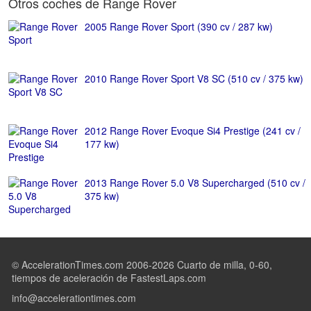
Otros coches de Range Rover
2005 Range Rover Sport (390 cv / 287 kw)
2010 Range Rover Sport V8 SC (510 cv / 375 kw)
2012 Range Rover Evoque Si4 Prestige (241 cv /
177 kw)
2013 Range Rover 5.0 V8 Supercharged (510 cv /
375 kw)
© AccelerationTimes.com 2006-2026 Cuarto de milla, 0-60,
tiempos de aceleración de FastestLaps.com
info@accelerationtimes.com