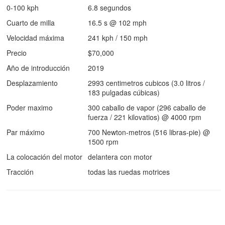
0-100 kph
6.8 segundos
Cuarto de milla
16.5 s @ 102 mph
Velocidad máxima
241 kph / 150 mph
Precio
$70,000
Año de introducción
2019
Desplazamiento
2993 centimetros cubicos (3.0 litros /
183 pulgadas cúbicas)
Poder maximo
300 caballo de vapor (296 caballo de
fuerza / 221 kilovatios) @ 4000 rpm
Par máximo
700 Newton-metros (516 libras-pie) @
1500 rpm
La colocación del motor
delantera con motor
Tracción
todas las ruedas motrices