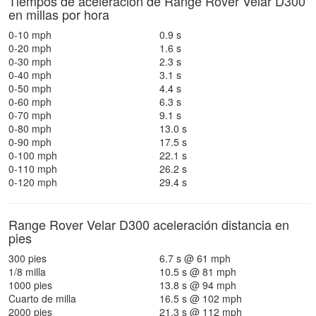
Tiempos de aceleración de Range Rover Velar D300
en millas por hora
0-10 mph
0.9 s
0-20 mph
1.6 s
0-30 mph
2.3 s
0-40 mph
3.1 s
0-50 mph
4.4 s
0-60 mph
6.3 s
0-70 mph
9.1 s
0-80 mph
13.0 s
0-90 mph
17.5 s
0-100 mph
22.1 s
0-110 mph
26.2 s
0-120 mph
29.4 s
Range Rover Velar D300 aceleración distancia en
pies
300 pies
6.7 s @ 61 mph
1/8 milla
10.5 s @ 81 mph
1000 pies
13.8 s @ 94 mph
Cuarto de milla
16.5 s @ 102 mph
2000 pies
21.3 s @ 112 mph