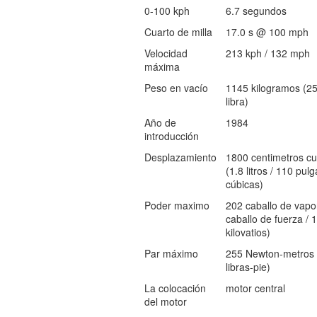
0-100 kph
6.7 segundos
Cuarto de milla
17.0 s @ 100 mph
Velocidad
213 kph / 132 mph
máxima
Peso en vacío
1145 kilogramos (2
libra)
Año de
1984
introducción
Desplazamiento
1800 centimetros cu
(1.8 litros / 110 pul
cúbicas)
Poder maximo
202 caballo de vapo
caballo de fuerza / 
kilovatios)
Par máximo
255 Newton-metros 
libras-pie)
La colocación
motor central
del motor