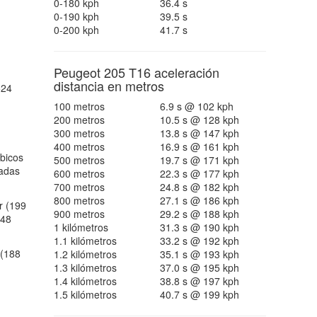
0-180 kph
36.4 s
0-190 kph
39.5 s
0-200 kph
41.7 s
Peugeot 205 T16 aceleración
distancia en metros
524
100 metros
6.9 s @ 102 kph
200 metros
10.5 s @ 128 kph
300 metros
13.8 s @ 147 kph
400 metros
16.9 s @ 161 kph
bicos
500 metros
19.7 s @ 171 kph
gadas
600 metros
22.3 s @ 177 kph
700 metros
24.8 s @ 182 kph
800 metros
27.1 s @ 186 kph
r (199
900 metros
29.2 s @ 188 kph
148
1 kilómetros
31.3 s @ 190 kph
1.1 kilómetros
33.2 s @ 192 kph
(188
1.2 kilómetros
35.1 s @ 193 kph
1.3 kilómetros
37.0 s @ 195 kph
1.4 kilómetros
38.8 s @ 197 kph
1.5 kilómetros
40.7 s @ 199 kph