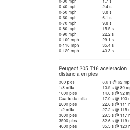
0-30 mph
1.7 s
0-40 mph
2.4 s
0-50 mph
3.8 s
0-60 mph
6.1 s
0-70 mph
9.8 s
0-80 mph
15.5 s
0-90 mph
22.2 s
0-100 mph
29.1 s
0-110 mph
35.4 s
0-120 mph
40.3 s
Peugeot 205 T16 aceleración
distancia en pies
300 pies
6.6 s @ 62 mp
1/8 milla
10.5 s @ 80 m
1000 pies
14.0 s @ 92 m
Cuarto de milla
17.0 s @ 100 
2000 pies
22.6 s @ 111 
1/2 milla
27.2 s @ 115 
3000 pies
29.5 s @ 117 
3500 pies
32.6 s @ 119 
4000 pies
35.5 s @ 120 