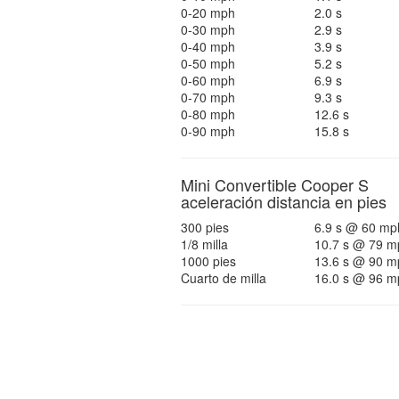
0-20 mph
2.0 s
0-30 mph
2.9 s
0-40 mph
3.9 s
0-50 mph
5.2 s
0-60 mph
6.9 s
0-70 mph
9.3 s
0-80 mph
12.6 s
0-90 mph
15.8 s
Mini Convertible Cooper S
aceleración distancia en pies
300 pies
6.9 s @ 60 mp
1/8 milla
10.7 s @ 79 m
1000 pies
13.6 s @ 90 m
Cuarto de milla
16.0 s @ 96 m