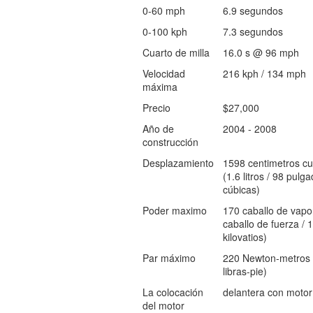
0-60 mph
6.9 segundos
0-100 kph
7.3 segundos
Cuarto de milla
16.0 s @ 96 mph
Velocidad
216 kph / 134 mph
máxima
Precio
$27,000
Año de
2004 - 2008
construcción
Desplazamiento
1598 centimetros cu
(1.6 litros / 98 pulg
cúbicas)
Poder maximo
170 caballo de vapo
caballo de fuerza / 
kilovatios)
Par máximo
220 Newton-metros 
libras-pie)
La colocación
delantera con motor
del motor