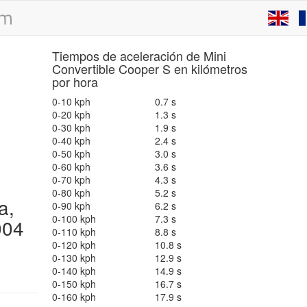
Tiempos de aceleración de Mini
Convertible Cooper S en kilómetros
por hora
0-10 kph
0.7 s
0-20 kph
1.3 s
0-30 kph
1.9 s
0-40 kph
2.4 s
0-50 kph
3.0 s
0-60 kph
3.6 s
0-70 kph
4.3 s
0-80 kph
5.2 s
a,
0-90 kph
6.2 s
0-100 kph
7.3 s
004
0-110 kph
8.8 s
0-120 kph
10.8 s
0-130 kph
12.9 s
0-140 kph
14.9 s
0-150 kph
16.7 s
0-160 kph
17.9 s