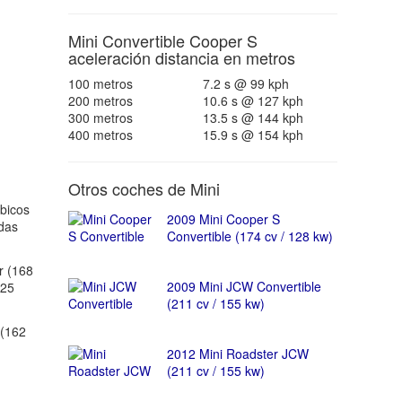
Mini Convertible Cooper S
aceleración distancia en metros
100 metros
7.2 s @ 99 kph
200 metros
10.6 s @ 127 kph
300 metros
13.5 s @ 144 kph
400 metros
15.9 s @ 154 kph
Otros coches de Mini
bicos
2009 Mini Cooper S
adas
Convertible (174 cv / 128 kw)
r (168
2009 Mini JCW Convertible
125
(211 cv / 155 kw)
(162
2012 Mini Roadster JCW
(211 cv / 155 kw)