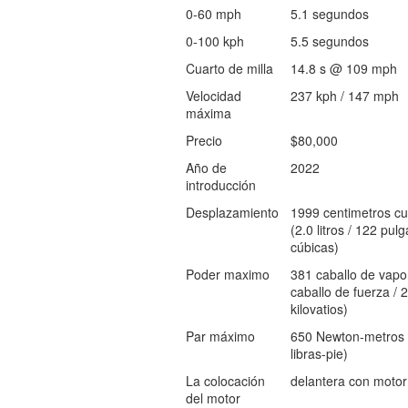
0-60 mph
5.1 segundos
0-100 kph
5.5 segundos
Cuarto de milla
14.8 s @ 109 mph
Velocidad
237 kph / 147 mph
máxima
Precio
$80,000
Año de
2022
introducción
Desplazamiento
1999 centimetros cu
(2.0 litros / 122 pul
cúbicas)
Poder maximo
381 caballo de vapo
caballo de fuerza / 
kilovatios)
Par máximo
650 Newton-metros 
libras-pie)
La colocación
delantera con motor
del motor