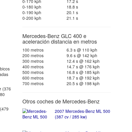
0-170 kph
17.2 s
0-180 kph
18.8 s
0-190 kph
20.1 s
0-200 kph
21.1 s
Mercedes-Benz GLC 400 e
aceleración distancia en metros
100 metros
6.3 s @ 110 kph
200 metros
9.6 s @ 142 kph
300 metros
12.4 s @ 162 kph
400 metros
14.7 s @ 176 kph
bicos
500 metros
16.8 s @ 185 kph
gadas
600 metros
18.7 s @ 192 kph
700 metros
20.5 s @ 198 kph
r (376
280
Otros coches de Mercedes-Benz
(479
2007 Mercedes-Benz ML 500
(387 cv / 285 kw)