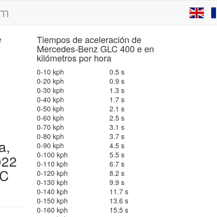
Tiempos de aceleración de
Mercedes-Benz GLC 400 e en
kilómetros por hora
0-10 kph
0.5 s
0-20 kph
0.9 s
0-30 kph
1.3 s
0-40 kph
1.7 s
0-50 kph
2.1 s
0-60 kph
2.5 s
0-70 kph
3.1 s
0-80 kph
3.7 s
a,
0-90 kph
4.5 s
0-100 kph
5.5 s
022
0-110 kph
6.7 s
C
0-120 kph
8.2 s
0-130 kph
9.9 s
0-140 kph
11.7 s
0-150 kph
13.6 s
0-160 kph
15.5 s