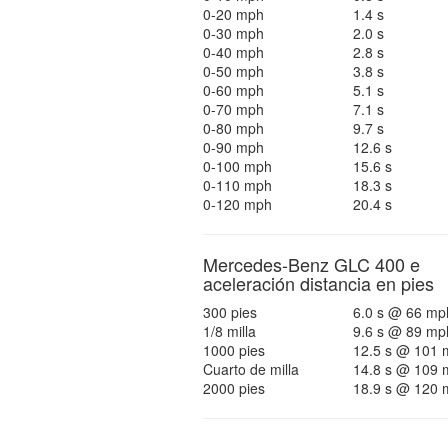
0-20 mph
1.4 s
0-30 mph
2.0 s
0-40 mph
2.8 s
0-50 mph
3.8 s
0-60 mph
5.1 s
0-70 mph
7.1 s
0-80 mph
9.7 s
0-90 mph
12.6 s
0-100 mph
15.6 s
0-110 mph
18.3 s
0-120 mph
20.4 s
Mercedes-Benz GLC 400 e
aceleración distancia en pies
300 pies
6.0 s @ 66 mp
1/8 milla
9.6 s @ 89 mp
1000 pies
12.5 s @ 101 
Cuarto de milla
14.8 s @ 109 
2000 pies
18.9 s @ 120 