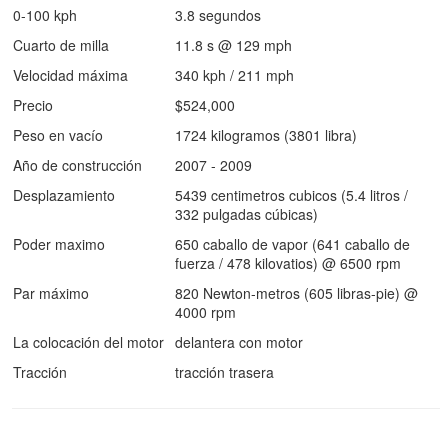
0-100 kph
3.8 segundos
Cuarto de milla
11.8 s @ 129 mph
Velocidad máxima
340 kph / 211 mph
Precio
$524,000
Peso en vacío
1724 kilogramos (3801 libra)
Año de construcción
2007 - 2009
Desplazamiento
5439 centimetros cubicos (5.4 litros /
332 pulgadas cúbicas)
Poder maximo
650 caballo de vapor (641 caballo de
fuerza / 478 kilovatios) @ 6500 rpm
Par máximo
820 Newton-metros (605 libras-pie) @
4000 rpm
La colocación del motor
delantera con motor
Tracción
tracción trasera