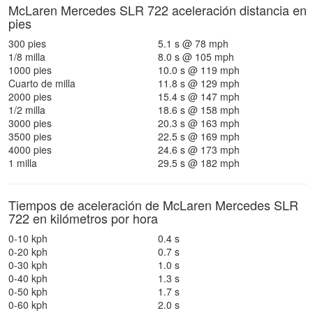
McLaren Mercedes SLR 722 aceleración distancia en
pies
300 pies
5.1 s @ 78 mph
1/8 milla
8.0 s @ 105 mph
1000 pies
10.0 s @ 119 mph
Cuarto de milla
11.8 s @ 129 mph
2000 pies
15.4 s @ 147 mph
1/2 milla
18.6 s @ 158 mph
3000 pies
20.3 s @ 163 mph
3500 pies
22.5 s @ 169 mph
4000 pies
24.6 s @ 173 mph
1 milla
29.5 s @ 182 mph
Tiempos de aceleración de McLaren Mercedes SLR
722 en kilómetros por hora
0-10 kph
0.4 s
0-20 kph
0.7 s
0-30 kph
1.0 s
0-40 kph
1.3 s
0-50 kph
1.7 s
0-60 kph
2.0 s