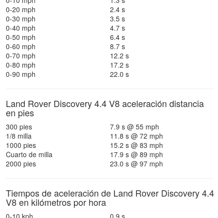
0-10 mph
1.3 s
0-20 mph
2.4 s
0-30 mph
3.5 s
0-40 mph
4.7 s
0-50 mph
6.4 s
0-60 mph
8.7 s
0-70 mph
12.2 s
0-80 mph
17.2 s
0-90 mph
22.0 s
Land Rover Discovery 4.4 V8 aceleración distancia
en pies
300 pies
7.9 s @ 55 mph
1/8 milla
11.8 s @ 72 mph
1000 pies
15.2 s @ 83 mph
Cuarto de milla
17.9 s @ 89 mph
2000 pies
23.0 s @ 97 mph
Tiempos de aceleración de Land Rover Discovery 4.4
V8 en kilómetros por hora
0-10 kph
0.9 s