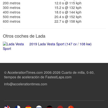
200 metros
12.0 s @ 115 kph
300 metros
15.2 s @ 132 kph
400 metros
18.0 s @ 144 kph
500 metros
20.4 s @ 152 kph
600 metros
22.7 s @ 158 kph
Otros coches de Lada
2019 Lada Vesta Sport (147 cv / 108 kw)
© AccelerationTimes.com 2006-2026 Cuarto de milla, 0-60,
tiempos de aceleración de FastestLaps.com
info@accelerationtimes.com