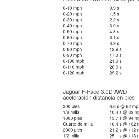
0-10 mph
0.9 s
0-20 mph
1.5 s
0-30 mph
2.2 s
0-40 mph
3.0 s
0-50 mph
4.3 s
0-60 mph
6.1 s
0-70 mph
8.9 s
0-80 mph
12.9 s
0-90 mph
17.3 s
0-100 mph
21.9 s
0-110 mph
26.0 s
0-120 mph
29.2 s
Jaguar F-Pace 3.0D AWD
aceleración distancia en pies
300 pies
6.6 s @ 62 mp
1/8 milla
10.4 s @ 82 m
1000 pies
13.7 s @ 94 m
Cuarto de milla
16.4 s @ 102 
2000 pies
21.2 s @ 112 
1/2 milla
25.1 s @ 118 