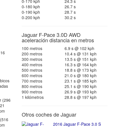
0-170 kph
24.3 s
0-180 kph
26.7 s
0-190 kph
28.7 s
0-200 kph
30.2 s
Jaguar F-Pace 3.0D AWD
aceleración distancia en metros
100 metros
6.9 s @ 102 kph
416
200 metros
10.4 s @ 131 kph
300 metros
13.5 s @ 151 kph
400 metros
16.3 s @ 164 kph
500 metros
18.8 s @ 173 kph
600 metros
21.0 s @ 180 kph
bicos
700 metros
23.1 s @ 185 kph
gadas
800 metros
25.1 s @ 190 kph
900 metros
26.9 s @ 193 kph
1 kilómetros
28.8 s @ 197 kph
r (296
221
rpm
Otros coches de Jaguar
(516
2016 Jaguar F-Pace 3.0 S
rpm