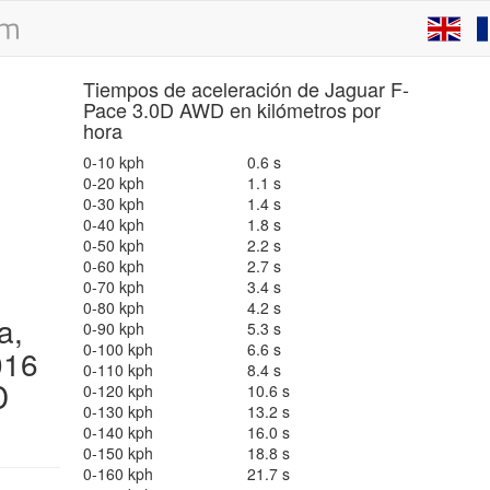
Tiempos de aceleración de Jaguar F-
Pace 3.0D AWD en kilómetros por
hora
0-10 kph
0.6 s
0-20 kph
1.1 s
0-30 kph
1.4 s
0-40 kph
1.8 s
0-50 kph
2.2 s
0-60 kph
2.7 s
0-70 kph
3.4 s
0-80 kph
4.2 s
a,
0-90 kph
5.3 s
0-100 kph
6.6 s
016
0-110 kph
8.4 s
D
0-120 kph
10.6 s
0-130 kph
13.2 s
0-140 kph
16.0 s
0-150 kph
18.8 s
0-160 kph
21.7 s