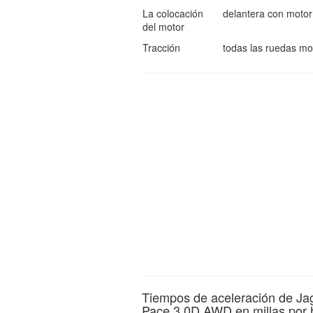
La colocación
delantera con motor
del motor
Tracción
todas las ruedas mo
Tiempos de aceleración de Ja
Pace 3.0D AWD en millas por 