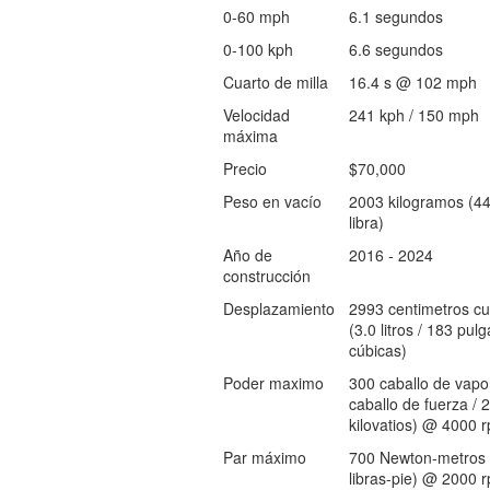
0-60 mph
6.1 segundos
0-100 kph
6.6 segundos
Cuarto de milla
16.4 s @ 102 mph
Velocidad
241 kph / 150 mph
máxima
Precio
$70,000
Peso en vacío
2003 kilogramos (4
libra)
Año de
2016 - 2024
construcción
Desplazamiento
2993 centimetros cu
(3.0 litros / 183 pul
cúbicas)
Poder maximo
300 caballo de vapo
caballo de fuerza / 
kilovatios) @ 4000 
Par máximo
700 Newton-metros 
libras-pie) @ 2000 