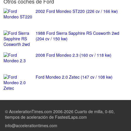
Otros coches de Ford
2002 Ford Mondeo ST220 (226 cv / 166 kw)
1988 Ford Sierra Sapphire RS Cosworth 2wd
(204 cv / 150 kw)
2008 Ford Mondeo 2.3 (160 cv / 118 kw)
Ford Mondeo 2.0 Zetec (147 cv / 108 kw)
© AccelerationTimes.com 2006-2026 Cuarto de milla, 0-60,
tiempos de aceleración de FastestLaps.com
info@accelerationtimes.com