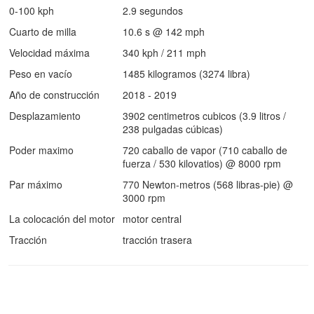
0-100 kph
2.9 segundos
Cuarto de milla
10.6 s @ 142 mph
Velocidad máxima
340 kph / 211 mph
Peso en vacío
1485 kilogramos (3274 libra)
Año de construcción
2018 - 2019
Desplazamiento
3902 centimetros cubicos (3.9 litros /
238 pulgadas cúbicas)
Poder maximo
720 caballo de vapor (710 caballo de
fuerza / 530 kilovatios) @ 8000 rpm
Par máximo
770 Newton-metros (568 libras-pie) @
3000 rpm
La colocación del motor
motor central
Tracción
tracción trasera