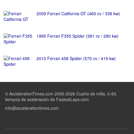
2009 Ferrari California GT (460 cv / 338 kw)
1995 Ferrari F355 Spider (381 cv / 280 kw)
2010 Ferrari 458 Spider (570 cv / 419 kw)
© AccelerationTimes.com 2006-2026 Cuarto de milla, 0-60,
tiempos de aceleración de FastestLaps.com
info@accelerationtimes.com