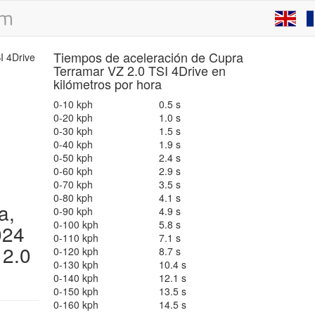
Tiempos de aceleración de Cupra
Terramar VZ 2.0 TSI 4Drive en
kilómetros por hora
0-10 kph
0.5 s
0-20 kph
1.0 s
0-30 kph
1.5 s
0-40 kph
1.9 s
0-50 kph
2.4 s
0-60 kph
2.9 s
0-70 kph
3.5 s
0-80 kph
4.1 s
a,
0-90 kph
4.9 s
0-100 kph
5.8 s
024
0-110 kph
7.1 s
 2.0
0-120 kph
8.7 s
0-130 kph
10.4 s
0-140 kph
12.1 s
0-150 kph
13.5 s
0-160 kph
14.5 s