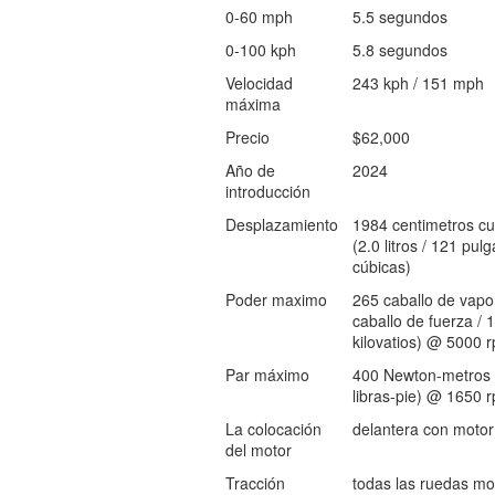
0-60 mph
5.5 segundos
0-100 kph
5.8 segundos
Velocidad
243 kph / 151 mph
máxima
Precio
$62,000
Año de
2024
introducción
Desplazamiento
1984 centimetros cu
(2.0 litros / 121 pul
cúbicas)
Poder maximo
265 caballo de vapo
caballo de fuerza / 
kilovatios) @ 5000 
Par máximo
400 Newton-metros 
libras-pie) @ 1650 
La colocación
delantera con motor
del motor
Tracción
todas las ruedas mo