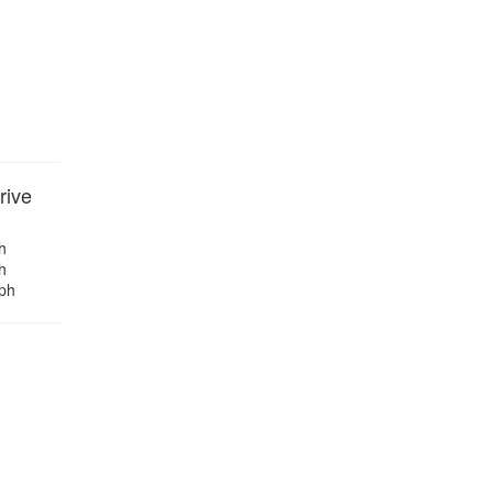
rive
h
h
ph