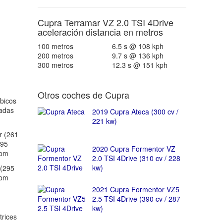
Cupra Terramar VZ 2.0 TSI 4Drive
aceleración distancia en metros
100 metros
6.5 s @ 108 kph
200 metros
9.7 s @ 136 kph
300 metros
12.3 s @ 151 kph
Otros coches de Cupra
bicos
gadas
2019 Cupra Ateca (300 cv /
221 kw)
r (261
195
2020 Cupra Formentor VZ
rpm
2.0 TSI 4Drive (310 cv / 228
kw)
(295
rpm
2021 Cupra Formentor VZ5
2.5 TSI 4Drive (390 cv / 287
kw)
trices