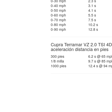
0-30 mph
2.3 s
0-40 mph
3.1 s
0-50 mph
4.1 s
0-60 mph
5.5 s
0-70 mph
7.5 s
0-80 mph
10.2 s
0-90 mph
12.8 s
Cupra Terramar VZ 2.0 TSI 4D
aceleración distancia en pies
300 pies
6.2 s @ 65 mp
1/8 milla
9.7 s @ 85 mp
1000 pies
12.4 s @ 94 m