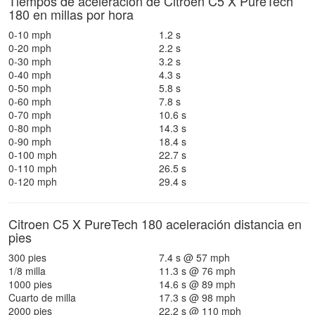
Tiempos de aceleración de Citroen C5 X PureTech
180 en millas por hora
0-10 mph
1.2 s
0-20 mph
2.2 s
0-30 mph
3.2 s
0-40 mph
4.3 s
0-50 mph
5.8 s
0-60 mph
7.8 s
0-70 mph
10.6 s
0-80 mph
14.3 s
0-90 mph
18.4 s
0-100 mph
22.7 s
0-110 mph
26.5 s
0-120 mph
29.4 s
Citroen C5 X PureTech 180 aceleración distancia en
pies
300 pies
7.4 s @ 57 mph
1/8 milla
11.3 s @ 76 mph
1000 pies
14.6 s @ 89 mph
Cuarto de milla
17.3 s @ 98 mph
2000 pies
22.2 s @ 110 mph