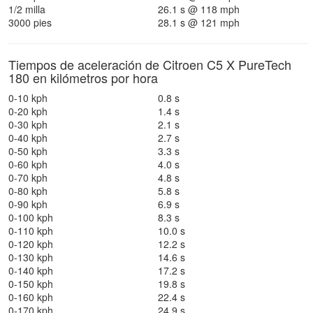
1/2 milla
26.1 s @ 118 mph
3000 pies
28.1 s @ 121 mph
Tiempos de aceleración de Citroen C5 X PureTech
180 en kilómetros por hora
0-10 kph
0.8 s
0-20 kph
1.4 s
0-30 kph
2.1 s
0-40 kph
2.7 s
0-50 kph
3.3 s
0-60 kph
4.0 s
0-70 kph
4.8 s
0-80 kph
5.8 s
0-90 kph
6.9 s
0-100 kph
8.3 s
0-110 kph
10.0 s
0-120 kph
12.2 s
0-130 kph
14.6 s
0-140 kph
17.2 s
0-150 kph
19.8 s
0-160 kph
22.4 s
0-170 kph
24.9 s