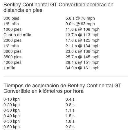
Bentley Continental GT Convertible aceleración
distancia en pies
300 pies
5.6 s @ 70 mph
1/8 milla
9.0 s @ 93 mph
1000 pies
11.6 s @ 106 mph
Cuarto de milla
13.7 s @ 113 mph
2000 pies
17.6 s @ 125 mph
1/2 milla
21.1 s @ 134 mph
3000 pies
23.0 s @ 139 mph
3500 pies
25.7 s @ 145 mph
4000 pies
28.4 s @ 151 mph
1 milla
34.9 s @ 161 mph
Tiempos de aceleración de Bentley Continental GT
Convertible en kilómetros por hora
0-10 kph
0.4 s
0-20 kph
0.8 s
0-30 kph
1.1 s
0-40 kph
1.5 s
0-50 kph
1.8 s
0-60 kph
2.2 s