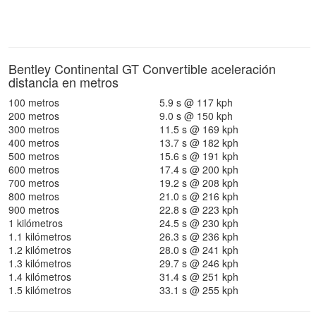
Bentley Continental GT Convertible aceleración
distancia en metros
100 metros
5.9 s @ 117 kph
200 metros
9.0 s @ 150 kph
300 metros
11.5 s @ 169 kph
400 metros
13.7 s @ 182 kph
500 metros
15.6 s @ 191 kph
600 metros
17.4 s @ 200 kph
700 metros
19.2 s @ 208 kph
800 metros
21.0 s @ 216 kph
900 metros
22.8 s @ 223 kph
1 kilómetros
24.5 s @ 230 kph
1.1 kilómetros
26.3 s @ 236 kph
1.2 kilómetros
28.0 s @ 241 kph
1.3 kilómetros
29.7 s @ 246 kph
1.4 kilómetros
31.4 s @ 251 kph
1.5 kilómetros
33.1 s @ 255 kph