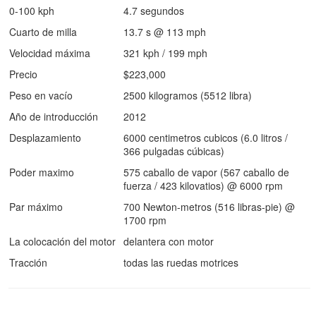
0-100 kph
4.7 segundos
Cuarto de milla
13.7 s @ 113 mph
Velocidad máxima
321 kph / 199 mph
Precio
$223,000
Peso en vacío
2500 kilogramos (5512 libra)
Año de introducción
2012
Desplazamiento
6000 centimetros cubicos (6.0 litros /
366 pulgadas cúbicas)
Poder maximo
575 caballo de vapor (567 caballo de
fuerza / 423 kilovatios) @ 6000 rpm
Par máximo
700 Newton-metros (516 libras-pie) @
1700 rpm
La colocación del motor
delantera con motor
Tracción
todas las ruedas motrices