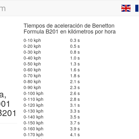
Tiempos de aceleración de Benetton
Formula B201 en kilómetros por hora
0-10 kph
0.3 s
0-20 kph
0.5 s
0-30 kph
0.8 s
0-40 kph
1.0 s
0-50 kph
1.3 s
0-60 kph
1.6 s
0-70 kph
1.8 s
0-80 kph
2.1 s
0-90 kph
2.3 s
a,
0-100 kph
2.6 s
0-110 kph
2.8 s
001
0-120 kph
3.1 s
201
0-130 kph
3.3 s
0-140 kph
3.5 s
0-150 kph
3.7 s
0-160 kph
3.9 s
0-170 kph
4.1 s