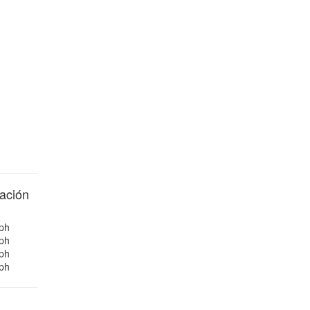
ación
ph
ph
ph
ph