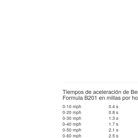
Tiempos de aceleración de Be
Formula B201 en millas por ho
0-10 mph
0.4 s
0-20 mph
0.8 s
0-30 mph
1.3 s
0-40 mph
1.7 s
0-50 mph
2.1 s
0-60 mph
2.5 s