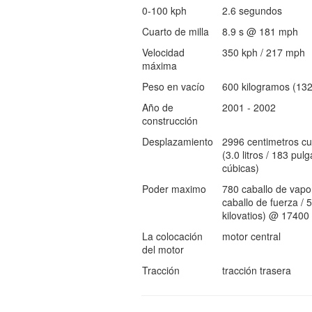
0-100 kph
2.6 segundos
Cuarto de milla
8.9 s @ 181 mph
Velocidad
350 kph / 217 mph
máxima
Peso en vacío
600 kilogramos (1323
Año de
2001 - 2002
construcción
Desplazamiento
2996 centimetros cu
(3.0 litros / 183 pul
cúbicas)
Poder maximo
780 caballo de vapo
caballo de fuerza / 
kilovatios) @ 17400
La colocación
motor central
del motor
Tracción
tracción trasera