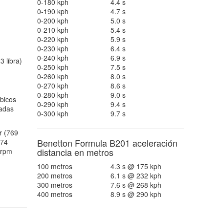
0-180 kph
4.4 s
0-190 kph
4.7 s
0-200 kph
5.0 s
0-210 kph
5.4 s
0-220 kph
5.9 s
0-230 kph
6.4 s
0-240 kph
6.9 s
 libra)
0-250 kph
7.5 s
0-260 kph
8.0 s
0-270 kph
8.6 s
0-280 kph
9.0 s
bicos
0-290 kph
9.4 s
gadas
0-300 kph
9.7 s
r (769
Benetton Formula B201 aceleración
574
distancia en metros
 rpm
100 metros
4.3 s @ 175 kph
200 metros
6.1 s @ 232 kph
300 metros
7.6 s @ 268 kph
400 metros
8.9 s @ 290 kph