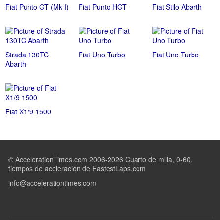
Fiat Punto GT (Mk I)
Fiat Punto HGT
Fiat Stilo Abarth
Strada 130TC
Fiat Uno Turbo
Fiat Uno Turbo
Abarth
Fiat X1/9 1500
© AccelerationTimes.com 2006-2026 Cuarto de milla, 0-60,
tiempos de aceleración de FastestLaps.com
info@accelerationtimes.com